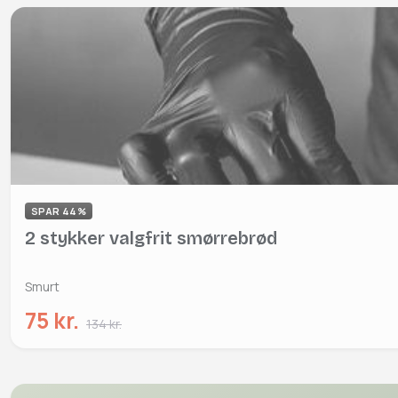
SPAR 44%
2 stykker valgfrit smørrebrød
Smurt
75 kr.
134 kr.