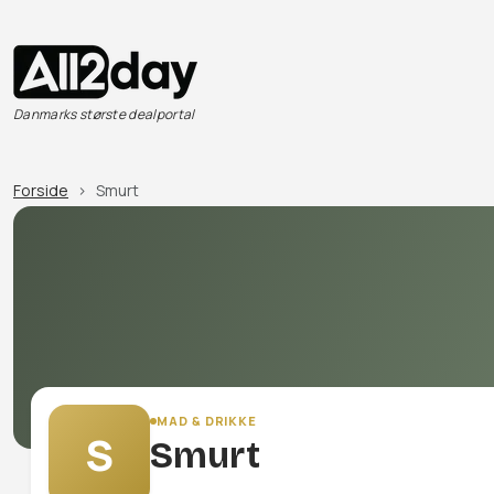
Danmarks største dealportal
Forside
Smurt
MAD & DRIKKE
S
Smurt