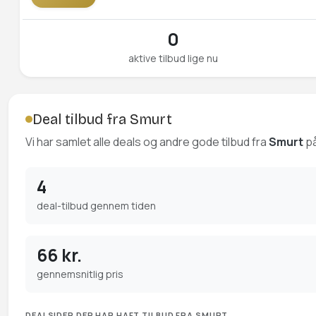
0
aktive tilbud lige nu
Deal tilbud fra Smurt
Vi har samlet alle deals og andre gode tilbud fra
Smurt
på
4
deal-tilbud gennem tiden
66 kr.
gennemsnitlig pris
DEALSIDER DER HAR HAFT TILBUD FRA SMURT