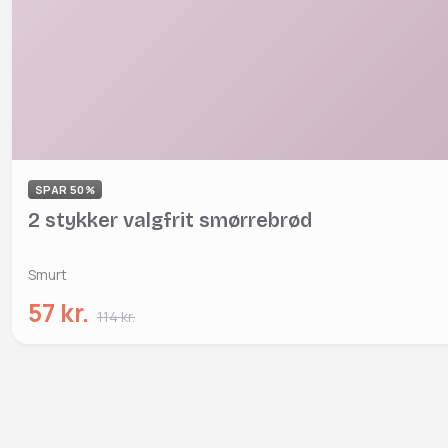
SPAR 50%
2 stykker valgfrit smørrebrød
Smurt
57 kr.
114 kr.