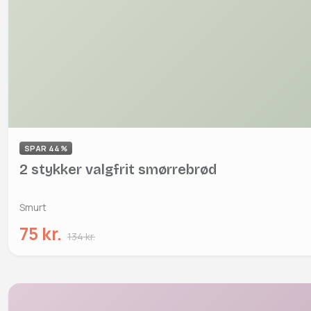
SPAR 44%
2 stykker valgfrit smørrebrød
Smurt
75 kr.
134 kr.