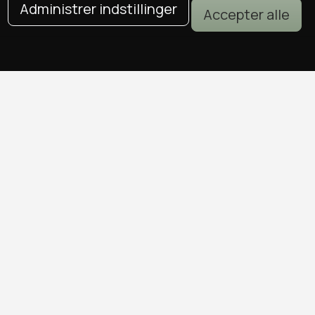
Administrer indstillinger
Accepter alle
DEALS I KØBENHAVN
Alle deals i København
Sushi deals i København
Mad deals i København
Brunch deals i København
Massage deals i København
Frisør deals i København