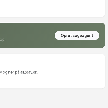
Opret søgeagent
 op.
 og her på all2day.dk.