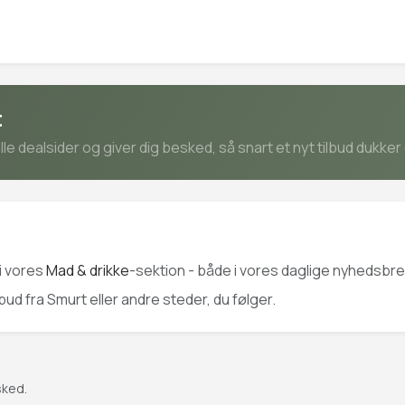
t
e dealsider og giver dig besked, så snart et nyt tilbud dukker
i vores
Mad & drikke
-sektion - både i vores daglige nyhedsbrev
lbud fra Smurt eller andre steder, du følger.
sked.