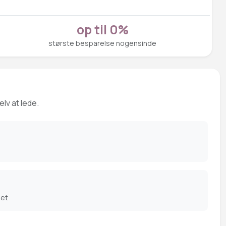
op til 0%
største besparelse nogensinde
lv at lede.
det