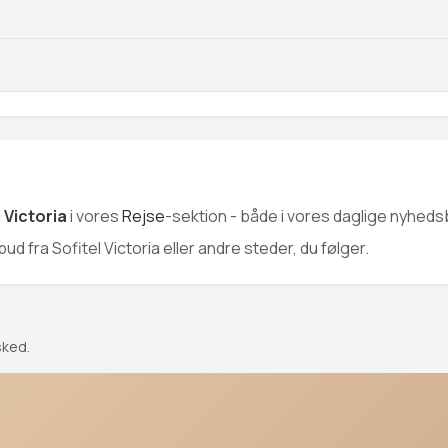
 Victoria
i vores
Rejse
-sektion - både i vores daglige nyhedsb
bud fra Sofitel Victoria eller andre steder, du følger.
sked.