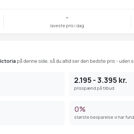
-
laveste pris i dag
Victoria
på denne side, så du altid ser den bedste pris - uden se
2.195 - 3.395 kr.
prisspænd på tilbud
0%
største besparelse vi har fun