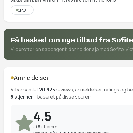
DEALSIDER DER HAR HAFT TILBUD FRA SOFITEL VICTORIA
SPOT
Få besked om nye tilbud fra Sofitel
Vi opretter en søgeagent, der holder øje med Sofitel Victo
Anmeldelser
Vi har samlet
20.925
reviews, anmeldelser, ratings og 
5 stjerner
- baseret på disse scorer:
4.5
af 5 stjerner
Baseret på
20.925
brugeranmeldelser