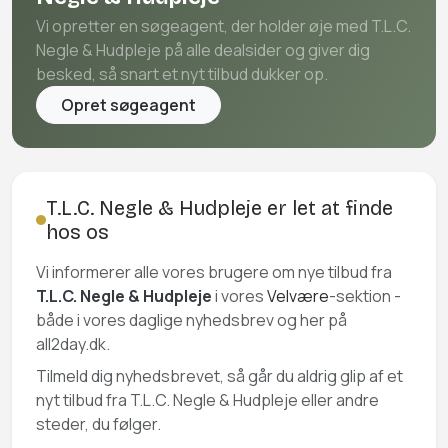
Vi opretter en søgeagent, der holder øje med T.L.C.
Negle & Hudpleje på alle dealsider og giver dig
besked, så snart et nyt tilbud dukker op.
Opret søgeagent
T.L.C. Negle & Hudpleje er let at finde
hos os
Vi informerer alle vores brugere om nye tilbud fra
T.L.C. Negle & Hudpleje
i vores
Velvære
-sektion -
både i vores daglige nyhedsbrev og her på
all2day.dk.
Tilmeld dig nyhedsbrevet, så går du aldrig glip af et
nyt tilbud fra T.L.C. Negle & Hudpleje eller andre
steder, du følger.