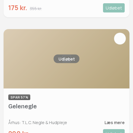
175 kr.
Udløbet
355 kr.
Udløbet
SPAR 57%
Gelenegle
Århus: T.L.C. Negle & Hudpleje
Læs mere