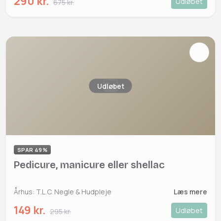
290 kr.
Udløbet
675 kr.
Udløbet
SPAR 49%
Pedicure, manicure eller shellac
Århus: T.L.C. Negle & Hudpleje
Læs mere
149 kr.
Udløbet
295 kr.