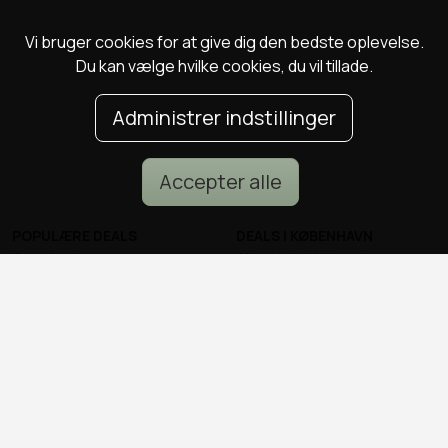
Vi bruger cookies for at give dig den bedste oplevelse.
Du kan vælge hvilke cookies, du vil tillade.
Administrer indstillinger
Accepter alle
POPULÆRE DEALS
DEALS I KØBENHAVN
Spa deals
Alle deals i København
Deals på ophold
Sushi deals i København
Rejse deals
Mad deals i København
Marienlyst Strandhotel deal
Brunch deals i København
Falkenberg Strandbad deal
Massage deals i
Deals i Aarhus
København
Deals i Aalborg
Frisør deals i København
Deals i Nordsjælland