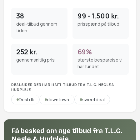
38
99 - 1.500 kr.
deal-tilbud gennem
prisspænd på tilbud
tiden
252 kr.
69%
gennemsnitlig pris
største besparelse vi
har fundet
DEALSIDER DER HAR HAFT TILBUD FRA T.L.C. NEGLE &
HUDPLEJE
Deal.dk
downtown
sweetdeal
Få besked om nye tilbud fra T.L.C.
Negle & Hudpleje