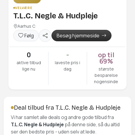
VELVÆRE
T.L.C. Negle & Hudpleje
Aarhus C
Følg
Besøg hjemmeside
0
-
op til
69%
aktive tilbud
laveste pris i
lige nu
dag
største
besparelse
nogensinde
Deal tilbud fra T.L.C. Negle & Hudpleje
Vi har samlet alle deals og andre gode tilbud fra
T.L.C. Negle & Hudpleje
på denne side, så du altid
ser den bedste pris - uden selv at lede.