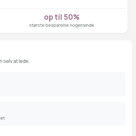
op til 50%
største besparelse nogensinde
 selv at lede.
det