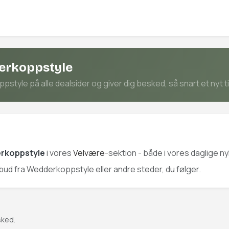
derkoppstyle
tyle på alle dealsider og giver dig besked, så snart et nyt t
rkoppstyle
i vores
Velvære
-sektion - både i vores daglige n
tilbud fra Wedderkoppstyle eller andre steder, du følger.
sked.