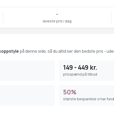
-
laveste pris i dag
koppstyle
på denne side, så du altid ser den bedste pris - uden
149 - 449 kr.
prisspænd på tilbud
50%
største besparelse vi har fun