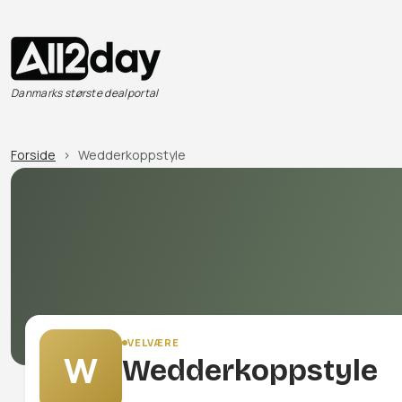
Danmarks største dealportal
Forside
Wedderkoppstyle
VELVÆRE
W
Wedderkoppstyle