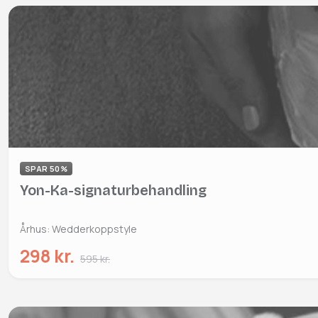
SPAR 50%
Yon-Ka-signaturbehandling
Århus: Wedderkoppstyle
298 kr.
595 kr.