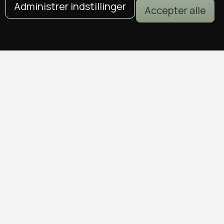
Administrer indstillinger
Accepter alle
DEALS I KØBENHAVN
Alle deals i København
Sushi deals i København
Mad deals i København
Brunch deals i København
Massage deals i København
Frisør deals i København