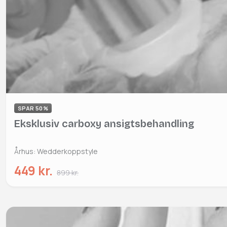
SPAR 50%
Eksklusiv carboxy ansigtsbehandling
Århus: Wedderkoppstyle
449 kr.
899 kr.