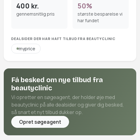
400 kr.
50%
gennemsnitlig pris
største besparelse vi
har fundet
DEALSIDER DER HAR HAFT TILBUD FRA BEAUTYCLINIC
myprice
Få besked om nye tilbud fra
beautyclinic
Vi opretter en søgeagent, der holder øje med
beautyclinic på alle dealsider og giver dig besked,
så snart et nyt tilbud dukker op.
Opret søgeagent