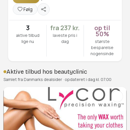
Følg
3
fra 237 kr.
op til
50%
aktive tilbud
laveste pris i
lige nu
dag
største
besparelse
nogensinde
Aktive tilbud hos beautyclinic
Samlet fra Danmarks dealsider · opdateret i dag kl. 07.00