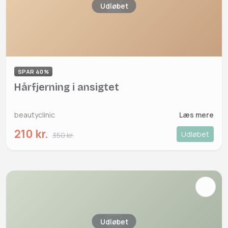
Udløbet
SPAR 40%
Hårfjerning i ansigtet
beautyclinic
Læs mere
210 kr.
Udløbet
350 kr.
Udløbet