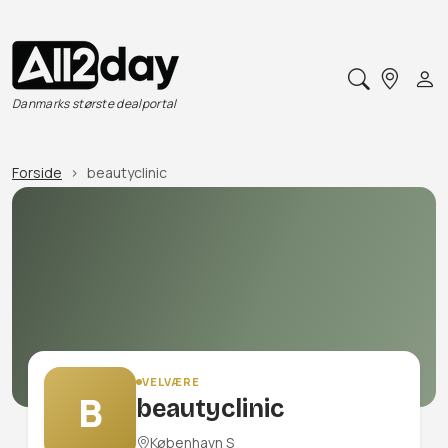
Danmarks største dealportal
Forside
beautyclinic
VELVÆRE
B
beautyclinic
København S