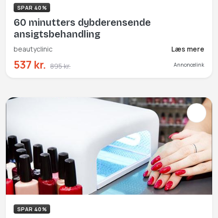
SPAR 40%
60 minutters dybderensende
ansigtsbehandling
beautyclinic
Læs mere
537 kr.
895 kr.
Annoncelink
SPAR 40%