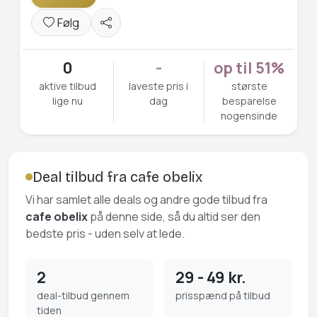
Følg
0
-
op til 51%
aktive tilbud
laveste pris i
største
lige nu
dag
besparelse
nogensinde
Deal tilbud fra cafe obelix
Vi har samlet alle deals og andre gode tilbud fra
cafe obelix
på denne side, så du altid ser den
bedste pris - uden selv at lede.
2
29 - 49 kr.
deal-tilbud gennem
prisspænd på tilbud
tiden