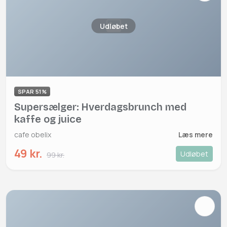
Udløbet
SPAR 51%
Supersælger: Hverdagsbrunch med
kaffe og juice
cafe obelix
Læs mere
49 kr.
Udløbet
99 kr.