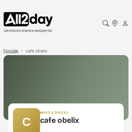
Danmarks største dealportal
Forside
cafe obelix
MAD & DRIKKE
C
cafe obelix