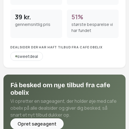
39 kr.
51%
gennemsnitlig pris
største besparelse vi
har fundet
DEALSIDER DER HAR HAFT TILBUD FRA CAFE OBELIX
sweetdeal
Få besked om nye tilbud fra cafe
obelix
Vi opretter en søgeagent, der holder øje med cafe
obelix på alle dealsider og giver dig besked, så
snart et nyt tilbud dukker op.
Opret søgeagent