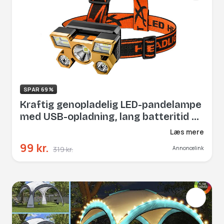
SPAR 69%
Kraftig genopladelig LED-pandelampe
med USB-opladning, lang batteritid og
håndfri belysning til fiskeri, outdoor
Læs mere
og arbejde
99 kr.
319 kr.
Annoncelink