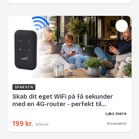
SPAR 67%
Skab dit eget WiFi på få sekunder
med en 4G-router - perfekt til
sommerhus, rejser eller campingvogn
Læs mere
199 kr.
599 kr.
Annoncelink