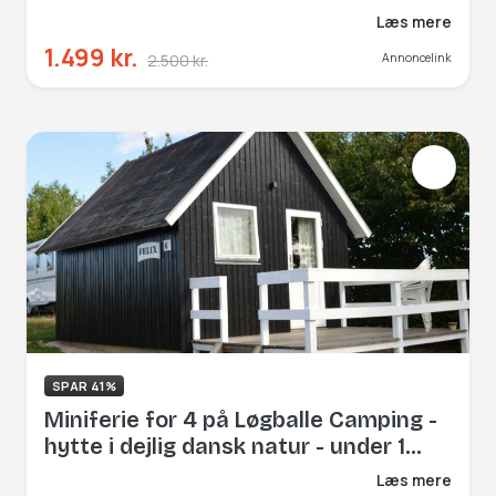
minigolf og opvarmet pool
Læs mere
1.499 kr.
2.500 kr.
Annoncelink
SPAR 41%
Miniferie for 4 på Løgballe Camping -
hytte i dejlig dansk natur - under 1
time fra Legoland
Læs mere