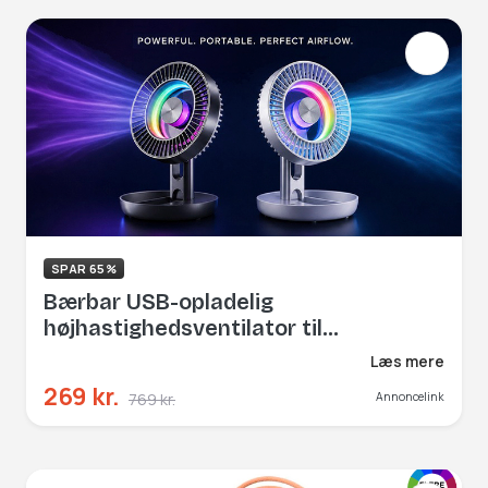
SPAR 65%
Bærbar USB-opladelig
højhastighedsventilator til
vægmontering eller bordbrug
Læs mere
269 kr.
769 kr.
Annoncelink