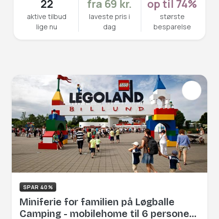
22
fra 69 kr.
op til 74%
aktive tilbud
laveste pris i
største
lige nu
dag
besparelse
SPAR 40%
Miniferie for familien på Løgballe
Camping - mobilehome til 6 personer