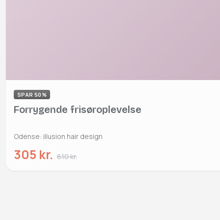
SPAR 50%
Forrygende frisøroplevelse
Odense: illusion hair design
305 kr.
610 kr.