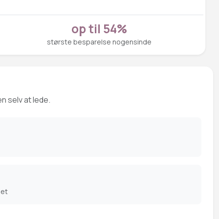
op til 54%
største besparelse nogensinde
n selv at lede.
det