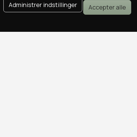
Administrer indstillinger
Accepter alle
DEALS I KØBENHAVN
Alle deals i København
Sushi deals i København
Mad deals i København
Brunch deals i København
Massage deals i København
Frisør deals i København