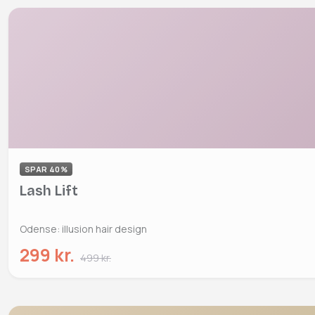
SPAR 40%
Lash Lift
Odense: illusion hair design
299 kr.
499 kr.