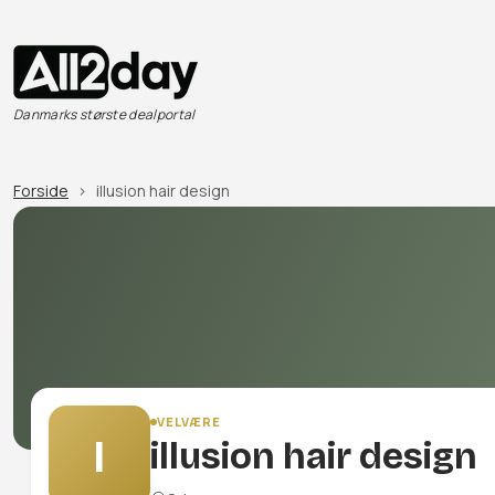
Danmarks største dealportal
Forside
illusion hair design
VELVÆRE
I
illusion hair design