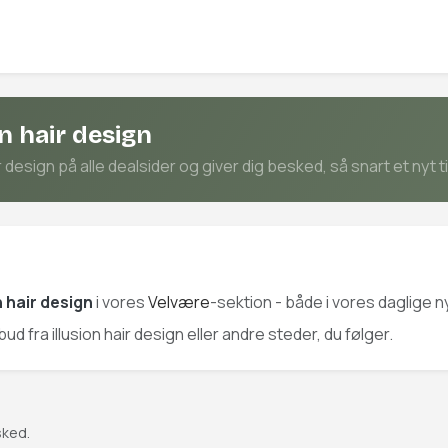
n hair design
 design på alle dealsider og giver dig besked, så snart et nyt t
n hair design
i vores
Velvære
-sektion - både i vores daglige 
bud fra illusion hair design eller andre steder, du følger.
sked.