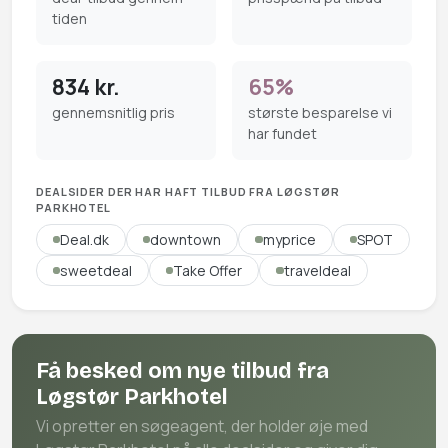
tiden
834 kr.
65%
gennemsnitlig pris
største besparelse vi
har fundet
DEALSIDER DER HAR HAFT TILBUD FRA LØGSTØR
PARKHOTEL
Deal.dk
downtown
myprice
SPOT
sweetdeal
Take Offer
traveldeal
Få besked om nye tilbud fra
Løgstør Parkhotel
Vi opretter en søgeagent, der holder øje med