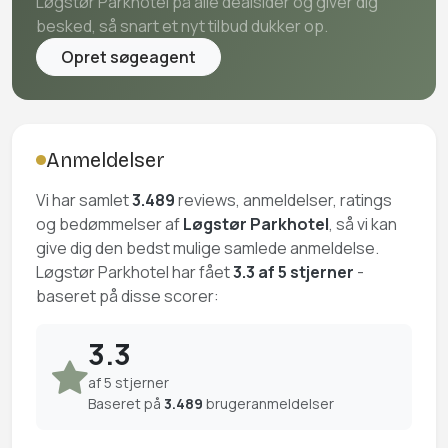
Løgstør Parkhotel på alle dealsider og giver dig
besked, så snart et nyt tilbud dukker op.
Opret søgeagent
Anmeldelser
Vi har samlet
3.489
reviews, anmeldelser, ratings
og bedømmelser af
Løgstør Parkhotel
, så vi kan
give dig den bedst mulige samlede anmeldelse.
Løgstør Parkhotel har fået
3.3 af 5 stjerner
-
baseret på disse scorer:
3.3
af 5 stjerner
Baseret på
3.489
brugeranmeldelser