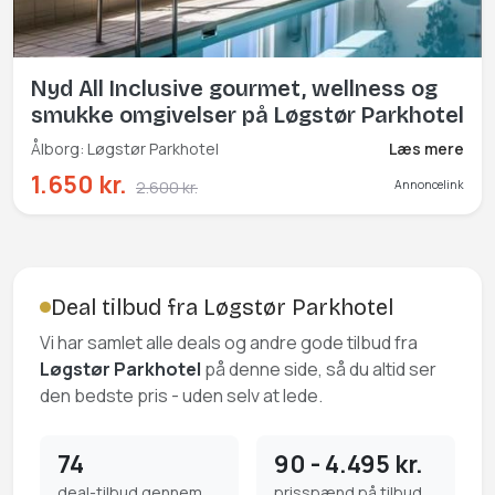
Nyd All Inclusive gourmet, wellness og
smukke omgivelser på Løgstør Parkhotel
Ålborg: Løgstør Parkhotel
Læs mere
1.650 kr.
2.600 kr.
Annoncelink
Deal tilbud fra Løgstør Parkhotel
Vi har samlet alle deals og andre gode tilbud fra
Løgstør Parkhotel
på denne side, så du altid ser
den bedste pris - uden selv at lede.
74
90 - 4.495 kr.
deal-tilbud gennem
prisspænd på tilbud