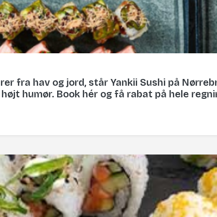
er fra hav og jord, står Yankii Sushi på Nørrebr
g højt humør. Book hér og få rabat på hele regn