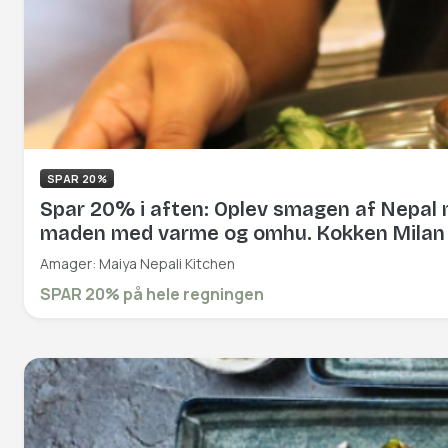
SPAR 20%
Spar 20% i aften: Oplev smagen af Nepal m
maden med varme og omhu. Kokken Milan ha
restaurant Susu Sushi. Book hér og få rab
Amager: Maiya Nepali Kitchen
SPAR 20% på hele regningen