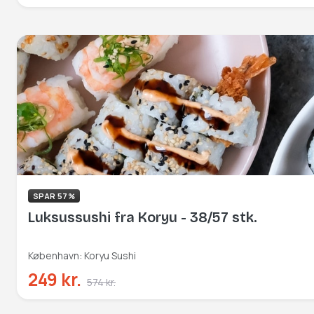
SPAR 57%
Luksussushi fra Koryu - 38/57 stk.
København: Koryu Sushi
249 kr.
574 kr.