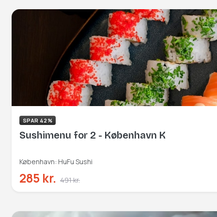
SPAR 42%
Sushimenu for 2 - København K
København: HuFu Sushi
285 kr.
491 kr.