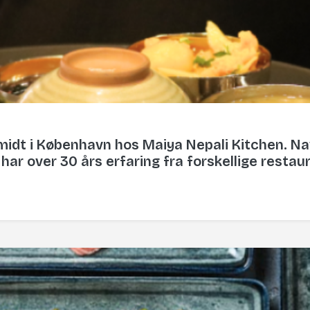
idt i København hos Maiya Nepali Kitchen. Navn
r over 30 års erfaring fra forskellige restau
at på hele regningen!