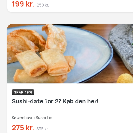
199 kr.
258 kr.
SPAR 49%
Sushi-date for 2? Køb den her!
København: Sushi Lin
275 kr.
535 kr.