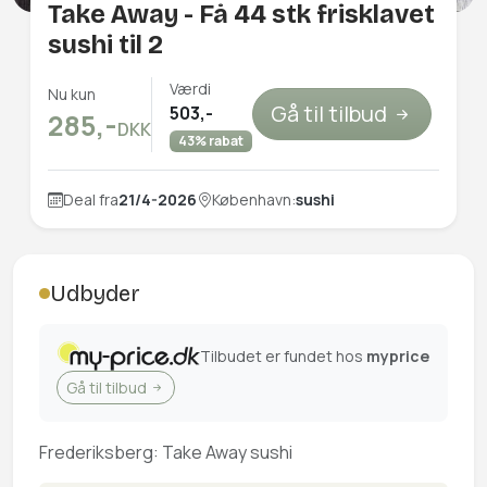
Take Away - Få 44 stk frisklavet
sushi til 2
Værdi
Nu kun
Gå til tilbud
503,-
285,-
DKK
43% rabat
Deal fra
21/4-2026
København:
sushi
Udbyder
Tilbudet er fundet hos
myprice
Gå til tilbud
Frederiksberg: Take Away sushi