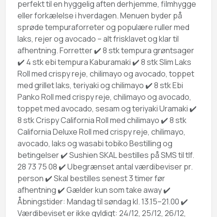
perfekt til en hyggelig aften derhjemme, filmhygge
eller forkælelse i hverdagen. Menuen byder på
sprøde tempuraforreter og populære ruller med
laks, rejer og avocado – alt frisklavet og klar til
afhentning. Forretter ✔️ 8 stk tempura grøntsager
✔️ 4 stk ebi tempura Kaburamaki ✔️ 8 stk Slim Laks
Roll med crispy reje, chilimayo og avocado, toppet
med grillet laks, teriyaki og chilimayo ✔️ 8 stk Ebi
Panko Roll med crispy reje, chilimayo og avocado,
toppet med avocado, sesam og teriyaki Uramaki ✔️
8 stk Crispy California Roll med chilimayo ✔️ 8 stk
California Deluxe Roll med crispy reje, chilimayo,
avocado, laks og wasabi tobiko Bestilling og
betingelser ✔️ Sushien SKAL bestilles på SMS til tlf.
28 73 75 08 ✔️ Ubegrænset antal værdibeviser pr.
person ✔️ Skal bestilles senest 3 timer før
afhentning ✔️ Gælder kun som take away ✔️
Åbningstider: Mandag til søndag kl. 13.15–21.00 ✔️
Værdibeviset er ikke gyldigt: 24/12, 25/12, 26/12,