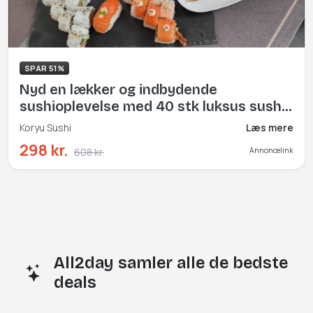
SPAR 51%
Nyd en lækker og indbydende
sushioplevelse med 40 stk luksus sushi
inkl. sprøde forretter
Koryu Sushi
Læs mere
298 kr.
608 kr.
Annoncelink
All2day samler alle de bedste
deals