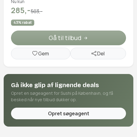
Nu kun
285,-
503,-
43% rabat
Gå til tilbud
Gem
Del
Gå ikke glip af lignende deals
Opret en søgeagent for Sushi på København, og få
besked når nye tilbud dukker op.
Opret søgeagent