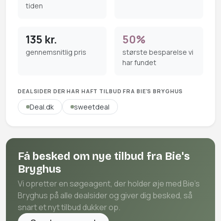
tiden
135 kr.
50%
gennemsnitlig pris
største besparelse vi
har fundet
DEALSIDER DER HAR HAFT TILBUD FRA BIE'S BRYGHUS
Deal.dk
sweetdeal
Få besked om nye tilbud fra Bie's
Bryghus
Vi opretter en søgeagent, der holder øje med Bie's
Bryghus på alle dealsider og giver dig besked, så
snart et nyt tilbud dukker op.