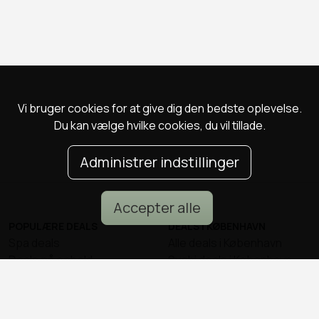
Vi bruger cookies for at give dig den bedste oplevelse.
Du kan vælge hvilke cookies, du vil tillade.
Administrer indstillinger
Accepter alle
POPULÆRE DEALS
DEALS I KØBENHAVN
Spa deals
Alle deals i København
Deals på ophold
Sushi deals i København
Rejse deals
Mad deals i København
Marienlyst Strandhotel deal
Brunch deals i København
Falkenberg Strandbad deal
Massage deals i