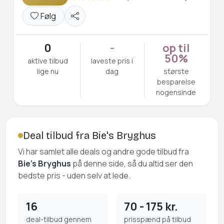
Følg
0
-
op til
50%
aktive tilbud
laveste pris i
lige nu
dag
største
besparelse
nogensinde
Deal tilbud fra Bie's Bryghus
Vi har samlet alle deals og andre gode tilbud fra
Bie's Bryghus
på denne side, så du altid ser den
bedste pris - uden selv at lede.
16
70 - 175 kr.
deal-tilbud gennem
prisspænd på tilbud