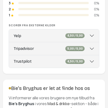
3
0%
2
0%
1
0%
SCORER FRA EKSTERNE KILDER
Yelp
4,50 / 5,00
Tripadvisor
5,00 / 5,00
Trustpilot
4,50 / 5,00
Bie's Bryghus er let at finde hos os
Vi informerer alle vores brugere om nye tilbud fra
Bie's Bryghus
i vores
Mad & drikke
-sektion - både i