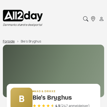
Danmarks største dealportal
Forside
Bie's Bryghus
MAD & DRIKKE
B
Bie's Bryghus
4.5
(247 anmeldelser)