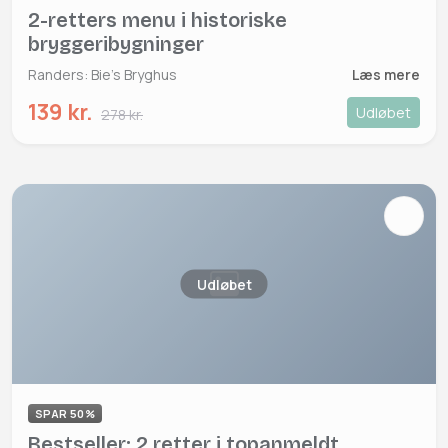
2-retters menu i historiske
bryggeribygninger
Randers: Bie's Bryghus
Læs mere
139 kr.
Udløbet
278 kr.
Udløbet
SPAR 50%
Bestseller: 2 retter i topanmeldt