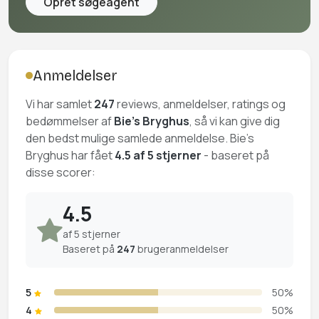
Opret søgeagent
Anmeldelser
Vi har samlet
247
reviews, anmeldelser, ratings og
bedømmelser af
Bie's Bryghus
, så vi kan give dig
den bedst mulige samlede anmeldelse. Bie's
Bryghus har fået
4.5 af 5 stjerner
- baseret på
disse scorer:
4.5
af 5 stjerner
Baseret på
247
brugeranmeldelser
5
50%
4
50%