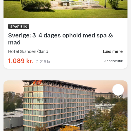
SPAR 51%
Sverige: 3-4 dages ophold med spa &
mad
Hotel Skansen Öland
Læs mere
1.089 kr.
2.215 kr.
Annoncelink