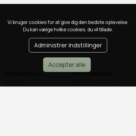
Vi bruger cookies for at give dig den bedste oplevelse.
Du kan vælge hvilke cookies, du vil tillade.
Administrer indstillinger
Accepter alle
POPULÆRE DEALS
DEALS I KØBENHAVN
Spa deals
Alle deals i København
Deals på ophold
Sushi deals i København
Rejse deals
Mad deals i København
Marienlyst Strandhotel deal
Brunch deals i København
Falkenberg Strandbad deal
Massage deals i
Deals i Aarhus
København
Deals i Aalborg
Frisør deals i København
Deals i Nordsjælland