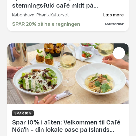
stemningsfuld café midt på
Kultorvet, hvor brødrene Nesset og
København: Phønix Kultorvet
Læs mere
Seavet byder jer velkommen til lækre
SPAR 20% på hele regningen
Annoncelink
caféklassikere og afslapning i det
store udeområde – både når solen
skinner, og når varmelamperne
tændes. Book hér og få rabat på hele
regningen!
SPAR 10%
Spar 10% i aften: Velkommen til Café
Nöa’h – din lokale oase på Islands