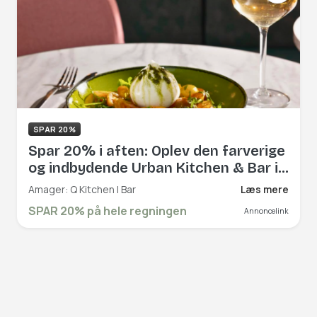
SPAR 20%
Spar 20% i aften: Oplev den farverige
og indbydende Urban Kitchen & Bar i
Ørestad
Amager: Q Kitchen | Bar
Læs mere
SPAR 20% på hele regningen
Annoncelink