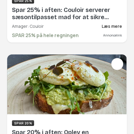
SPAR 25%
Spar 25% i aften: Couloir serverer
sæsontilpasset mad for at sikre
friske råvarer, og den bedste
Amager: Couloir
Læs mere
smagsoplevelse. Slå dig løs i deres
SPAR 25% på hele regningen
Annoncelink
velsmagende brunch, frokost og
middagsretter. Book hér og få rabat
på hele regningen!
SPAR 20%
Spar 20% i aften: Oplev en