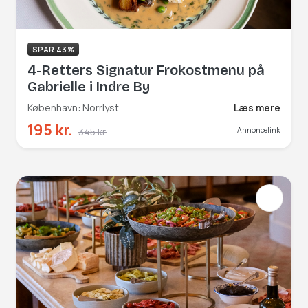
SPAR 43%
4-Retters Signatur Frokostmenu på
Gabrielle i Indre By
København: Norrlyst
Læs mere
195 kr.
345 kr.
Annoncelink