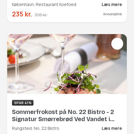
København: Restaurant Koefoed
Læs mere
235 kr.
395 kr.
Annoncelink
SPAR 41%
Sommerfrokost på No. 22 Bistro - 2
Signatur Smørrebrød Ved Vandet i
Rungsted Havn
Rungsted: No. 22 Bistro
Læs mere