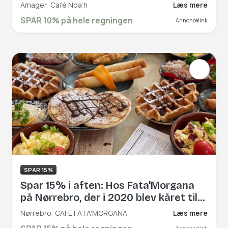
Brygge, smukt beliggende ved
Amager: Café Nöa’h
Læs mere
Havnevigen. Læn dig tilbage og nyd
SPAR 10% på hele regningen
Annoncelink
alt fra brunch til aftensmad samt
friskbrygget kaffe og friske
smoothies i afslappende omgivelser.
Book hér og få rabat på hele
regningen!
SPAR 15%
Spar 15% i aften: Hos Fata'Morgana
på Nørrebro, der i 2020 blev kåret til
at være den bedste café på R2N, kan
Nørrebro: CAFE FATA'MORGANA
Læs mere
du nyde en lækker brunch, frokost