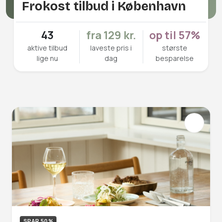
Frokost tilbud i København
43
fra 129 kr.
op til 57%
aktive tilbud
laveste pris i
største
lige nu
dag
besparelse
SPAR 50%