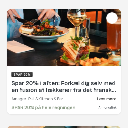
SPAR 20%
Spar 20% i aften: Forkæl dig selv med
en fusion af lækkerier fra det franske,
italienske og nordiske hos PULS
Amager: PULS Kitchen & Bar
Læs mere
Kitchen & Bar, som har en skøn udsigt
SPAR 20% på hele regningen
Annoncelink
til vand og Royal Arena. Book hér og
få rabat på hele regningen!