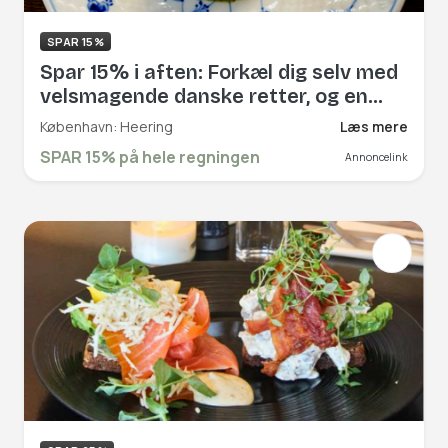
SPAR 15%
Spar 15% i aften: Forkæl dig selv med
velsmagende danske retter, og en
smuk udsigt til Københavns kanaler
København: Heering
Læs mere
hos Heering i Nyhavn. Book hér og få
SPAR 15% på hele regningen
Annoncelink
rabat på hele regningen!