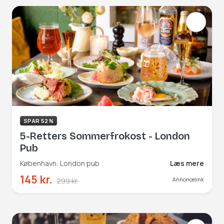
SPAR 52%
5-Retters Sommerfrokost - London
Pub
København: London pub
Læs mere
145 kr.
299 kr.
Annoncelink