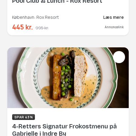
Pool Club & Lunch - Rox Resort
København: Rox Resort
Læs mere
445 kr.
995 kr.
Annoncelink
SPAR 43%
4-Retters Signatur Frokostmenu på
Gabrielle i Indre By