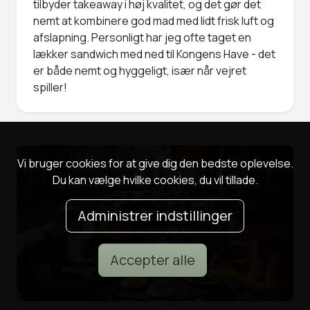
tilbyder takeaway i høj kvalitet, og det gør det
nemt at kombinere god mad med lidt frisk luft og
afslapning. Personligt har jeg ofte taget en
lækker sandwich med ned til Kongens Have - det
er både nemt og hyggeligt, især når vejret
spiller!
Vi bruger cookies for at give dig den bedste oplevelse.
Du kan vælge hvilke cookies, du vil tillade.
Administrer indstillinger
Accepter alle