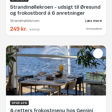
Strandmøllekroen - udsigt til Øresund
og frokostbord á 6 anretninger
Strandmøllekroen
Læs mere
249 kr.
499 kr.
Annoncelink
SPAR 40%
4-retters frokostmenu hos Gemini