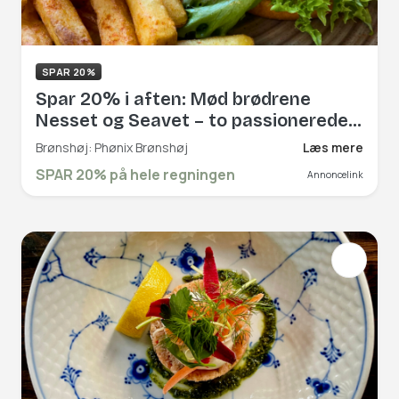
SPAR 20%
Spar 20% i aften: Mød brødrene
Nesset og Seavet – to passionerede
ejere, der har skabt en stemningsfuld
Brønshøj: Phønix Brønshøj
Læs mere
café fyldt med hygge og personlighed
SPAR 20% på hele regningen
Annoncelink
i hjertet af Brønshøj. Book hér og få
rabat på hele regningen!