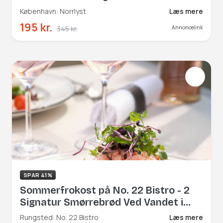
København: Norrlyst
Læs mere
195 kr.
345 kr.
Annoncelink
SPAR 41%
Sommerfrokost på No. 22 Bistro - 2
Signatur Smørrebrød Ved Vandet i
Rungsted Havn
Rungsted: No. 22 Bistro
Læs mere