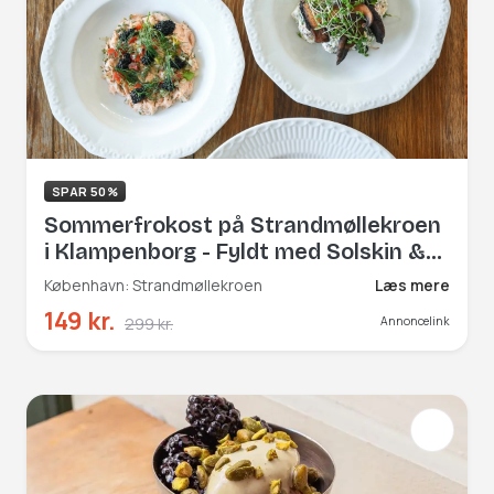
SPAR 50%
Sommerfrokost på Strandmøllekroen
i Klampenborg - Fyldt med Solskin &
Kærlighed
København: Strandmøllekroen
Læs mere
149 kr.
299 kr.
Annoncelink