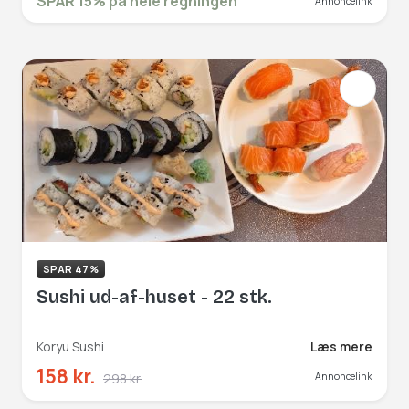
SPAR 15% på hele regningen
Annoncelink
eller middag. Book hér og få rabat på
hele regningen!
SPAR 47%
Sushi ud-af-huset - 22 stk.
Koryu Sushi
Læs mere
158 kr.
298 kr.
Annoncelink