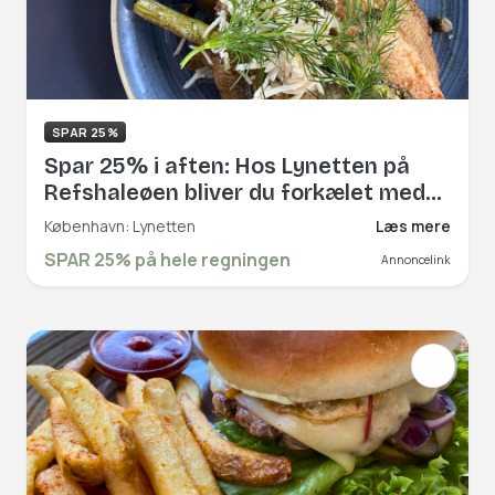
SPAR 25%
Spar 25% i aften: Hos Lynetten på
Refshaleøen bliver du forkælet med
veltilberedte retter fra det danske og
København: Lynetten
Læs mere
franske køkken. Kom forbi og smag
SPAR 25% på hele regningen
Annoncelink
deres højtbelagte smørrebrød,
dagens ret eller stegt flæsk ad
libitum. Book hér og få rabat på hele
regningen!