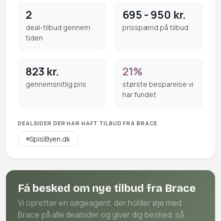
2
695 - 950 kr.
deal-tilbud gennem
prisspænd på tilbud
tiden
823 kr.
21%
gennemsnitlig pris
største besparelse vi
har fundet
DEALSIDER DER HAR HAFT TILBUD FRA BRACE
SpisIByen.dk
Få besked om nye tilbud fra Brace
Vi opretter en søgeagent, der holder øje med
Brace på alle dealsider og giver dig besked, så