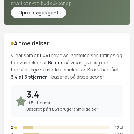
snart et nyt tilbud dukker op.
Opret søgeagent
Anmeldelser
Vi har samlet
1.061
reviews, anmeldelser, ratings og
bedømmelser af
Brace
, så vi kan give dig den
bedst mulige samlede anmeldelse. Brace har fået
3.4 af 5 stjerner
- baseret på disse scorer:
3.4
af 5 stjerner
Baseret på
1.061
brugeranmeldelser
5
12%