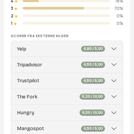
4
18%
3
70%
2
0%
1
0%
SCORER FRA EKSTERNE KILDER
Yelp
4,80 / 5,00
Tripadvisor
4,50 / 5,00
Trustpilot
4,50 / 5,00
The Fork
5,30 / 10,00
Hungry
9,30 / 10,00
Mangospot
4,50 / 5,00