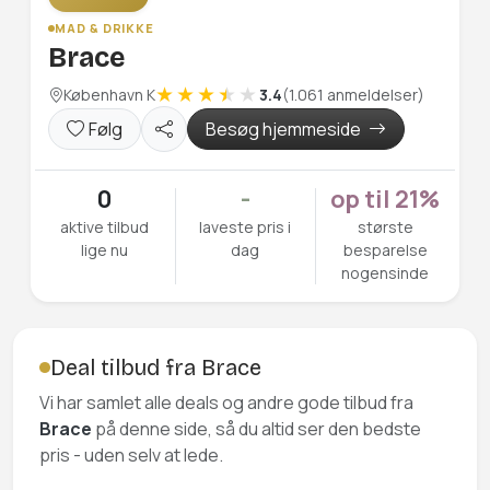
MAD & DRIKKE
Brace
København K
3.4
(1.061 anmeldelser)
Følg
Besøg hjemmeside
0
-
op til 21%
aktive tilbud
laveste pris i
største
lige nu
dag
besparelse
nogensinde
Deal tilbud fra Brace
Vi har samlet alle deals og andre gode tilbud fra
Brace
på denne side, så du altid ser den bedste
pris - uden selv at lede.