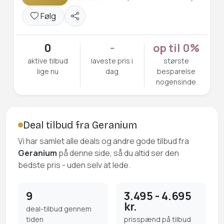
Følg
0
-
op til 0%
aktive tilbud
laveste pris i
største
lige nu
dag
besparelse
nogensinde
Deal tilbud fra Geranium
Vi har samlet alle deals og andre gode tilbud fra
Geranium
på denne side, så du altid ser den
bedste pris - uden selv at lede.
9
3.495 - 4.695
kr.
deal-tilbud gennem
tiden
prisspænd på tilbud