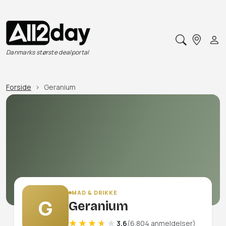
Danmarks største dealportal
Forside
Geranium
MAD & DRIKKE
G
Geranium
3.6
(6.804 anmeldelser)