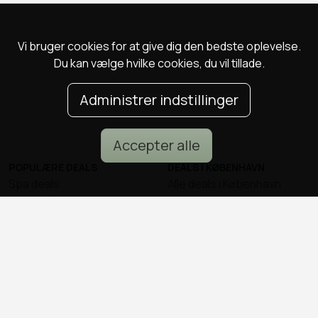
Vi bruger cookies for at give dig den bedste oplevelse.
Du kan vælge hvilke cookies, du vil tillade.
Administrer indstillinger
Accepter alle
POPULÆRE DEALS
DEALS I KØBENHAVN
Spa deals
Alle deals i København
Deals på ophold
Sushi deals i København
Rejse deals
Mad deals i København
Marienlyst Strandhotel deal
Brunch deals i København
Falkenberg Strandbad deal
Massage deals i
Deals i Aarhus
København
Deals i Aalborg
Frisør deals i København
Deals i Nordsjælland