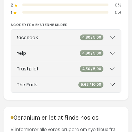
2
0%
1
0%
SCORER FRA EKSTERNE KILDER
facebook
4,80 / 5,00
Yelp
4,90 / 5,00
Trustpilot
4,50 / 5,00
The Fork
5,63 / 10,00
Geranium er let at finde hos os
Vi informerer alle vores brugere om nye tilbud fra