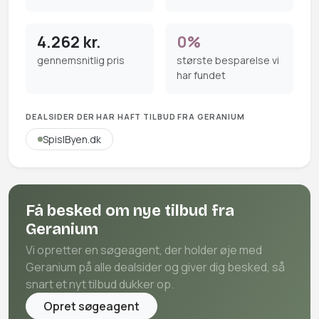
4.262 kr.
0%
gennemsnitlig pris
største besparelse vi
har fundet
DEALSIDER DER HAR HAFT TILBUD FRA GERANIUM
SpisIByen.dk
Få besked om nye tilbud fra
Geranium
Vi opretter en søgeagent, der holder øje med
Geranium på alle dealsider og giver dig besked, så
snart et nyt tilbud dukker op.
Opret søgeagent