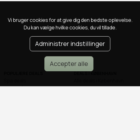
Vi bruger cookies for at give dig den bedste oplevelse.
Du kan vælge hvilke cookies, du vil tillade.
Administrer indstillinger
Accepter alle
POPULÆRE DEALS
DEALS I KØBENHAVN
Spa deals
Alle deals i København
Deals på ophold
Sushi deals i København
Rejse deals
Mad deals i København
Marienlyst Strandhotel deal
Brunch deals i København
Falkenberg Strandbad deal
Massage deals i
Deals i Aarhus
København
Deals i Aalborg
Frisør deals i København
Deals i Nordsjælland