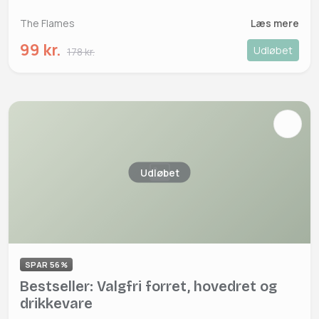
The Flames
Læs mere
99 kr.
Udløbet
178 kr.
Udløbet
SPAR 56%
Bestseller: Valgfri forret, hovedret og
drikkevare