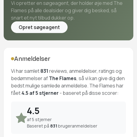
Vi opretter en søgeagent, der holder øje med The
Flames på alle dealsider og giver dig besked, så
snart et nyt tilbud dukker op.
Opret søgeagent
Anmeldelser
Vi har samlet
831
reviews, anmeldelser, ratings og
bedømmelser af
The Flames
, så vi kan give dig den
bedst mulige samlede anmeldelse. The Flames har
fået
4.5 af 5 stjerner
- baseret på disse scorer:
4.5
af 5 stjerner
Baseret på
831
brugeranmeldelser