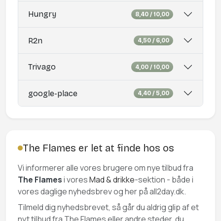
Hungry
8,40 / 10,00
R2n
4,50 / 6,00
Trivago
4,00 / 10,00
google-place
4,40 / 5,00
The Flames er let at finde hos os
Vi informerer alle vores brugere om nye tilbud fra
The Flames
i vores
Mad & drikke
-sektion - både i
vores daglige nyhedsbrev og her på all2day.dk.
Tilmeld dig nyhedsbrevet, så går du aldrig glip af et
nyt tilbud fra The Flames eller andre steder, du