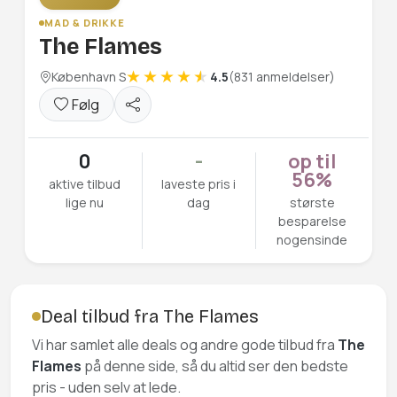
MAD & DRIKKE
The Flames
København S
4.5
(831 anmeldelser)
Følg
0
-
op til
56%
aktive tilbud
laveste pris i
lige nu
dag
største
besparelse
nogensinde
Deal tilbud fra The Flames
Vi har samlet alle deals og andre gode tilbud fra
The
Flames
på denne side, så du altid ser den bedste
pris - uden selv at lede.