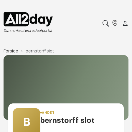
Danmarks største dealportal
Forside
bernstorff slot
ANDET
B
bernstorff slot