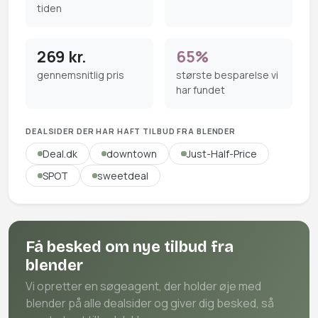
tiden
269 kr.
65%
gennemsnitlig pris
største besparelse vi
har fundet
DEALSIDER DER HAR HAFT TILBUD FRA BLENDER
Deal.dk
downtown
Just-Half-Price
SPOT
sweetdeal
Få besked om nye tilbud fra
blender
Vi opretter en søgeagent, der holder øje med
blender på alle dealsider og giver dig besked, så