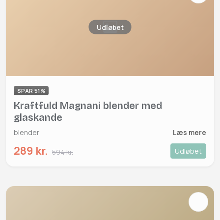
Udløbet
SPAR 51%
Kraftfuld Magnani blender med
glaskande
blender
Læs mere
289 kr.
Udløbet
594 kr.