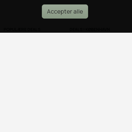
Accepter alle
POPULÆRE DEALS
DEALS I KØBENHAVN
Spa deals
Alle deals i København
Deals på ophold
Sushi deals i København
Rejse deals
Mad deals i København
Marienlyst Strandhotel deal
Brunch deals i København
Falkenberg Strandbad deal
Massage deals i
Deals i Aarhus
København
Deals i Aalborg
Frisør deals i København
Deals i Nordsjælland
Deals i Malmø
© all2day.dk 2026
Kontakt os
Forfattere
Cookies & persondata