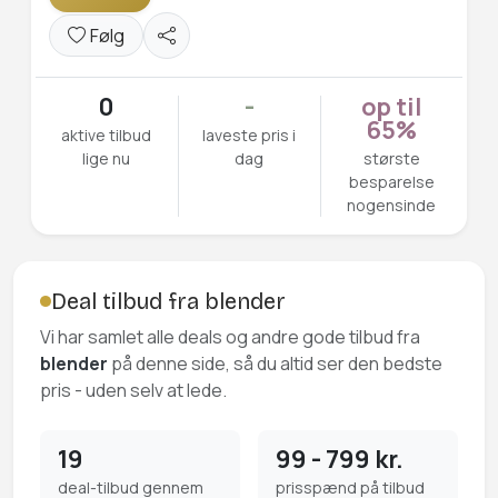
Følg
0
-
op til
65%
aktive tilbud
laveste pris i
lige nu
dag
største
besparelse
nogensinde
Deal tilbud fra blender
Vi har samlet alle deals og andre gode tilbud fra
blender
på denne side, så du altid ser den bedste
pris - uden selv at lede.
19
99 - 799 kr.
deal-tilbud gennem
prisspænd på tilbud