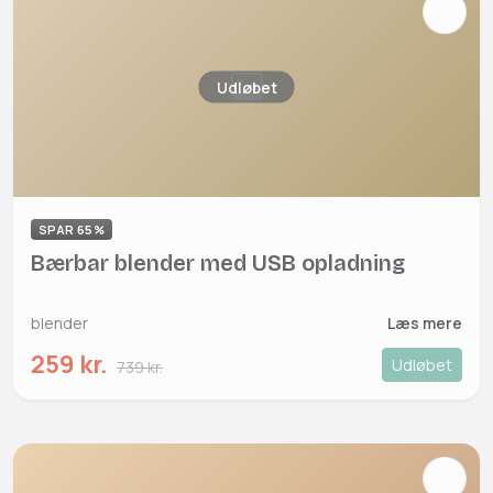
Udløbet
SPAR 65%
Bærbar blender med USB opladning
blender
Læs mere
259 kr.
Udløbet
739 kr.