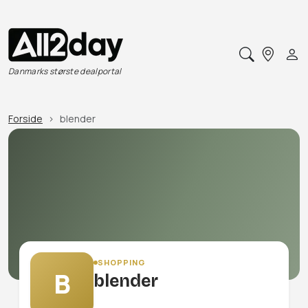
Danmarks største dealportal
Forside
blender
SHOPPING
B
blender