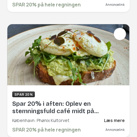
café fyldt med hygge og personlighed
SPAR 20% på hele regningen
Annoncelink
i hjertet af Brønshøj. Book hér og få
rabat på hele regningen!
SPAR 20%
Spar 20% i aften: Oplev en
stemningsfuld café midt på
Kultorvet, hvor brødrene Nesset og
København: Phønix Kultorvet
Læs mere
Seavet byder jer velkommen til lækre
SPAR 20% på hele regningen
Annoncelink
caféklassikere og afslapning i det