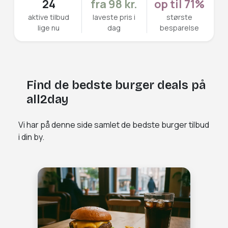
24
fra 98 kr.
op til 71%
aktive tilbud
laveste pris i
største
lige nu
dag
besparelse
Find de bedste burger deals på
all2day
Vi har på denne side samlet de bedste burger tilbud
i din by.