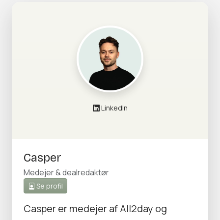
LinkedIn
Casper
Medejer & dealredaktør
Se profil
Casper er medejer af All2day og