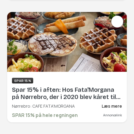
store udeområde – både når solen
skinner, og når varmelamperne
tændes. Book hér og få rabat på hele
regningen!
SPAR 15%
Spar 15% i aften: Hos Fata'Morgana
på Nørrebro, der i 2020 blev kåret til
at være den bedste café på R2N, kan
Nørrebro: CAFE FATA'MORGANA
Læs mere
du nyde en lækker brunch, frokost
SPAR 15% på hele regningen
Annoncelink
eller middag. Book hér og få rabat på
hele regningen!