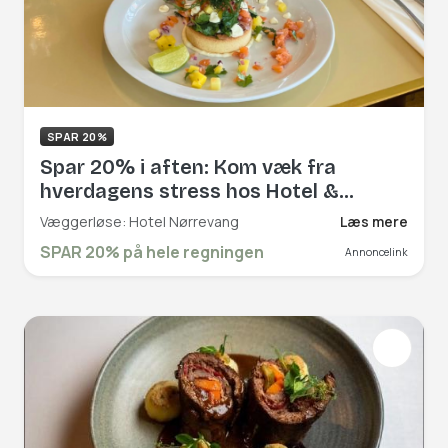
SPAR 20%
Spar 20% i aften: Kom væk fra
hverdagens stress hos Hotel &
Restaurant Nørrevang
Væggerløse: Hotel Nørrevang
Læs mere
SPAR 20% på hele regningen
Annoncelink