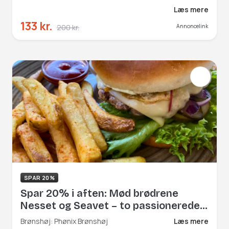
Læs mere
133 kr.
200 kr.
Annoncelink
SPAR 20%
Spar 20% i aften: Mød brødrene
Nesset og Seavet – to passionerede
ejere, der har skabt en stemningsfuld
Brønshøj: Phønix Brønshøj
Læs mere