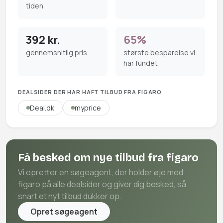
tiden
392 kr.
65%
gennemsnitlig pris
største besparelse vi
har fundet
DEALSIDER DER HAR HAFT TILBUD FRA FIGARO
Deal.dk
myprice
Få besked om nye tilbud fra figaro
Vi opretter en søgeagent, der holder øje med
figaro på alle dealsider og giver dig besked, så
snart et nyt tilbud dukker op.
Opret søgeagent