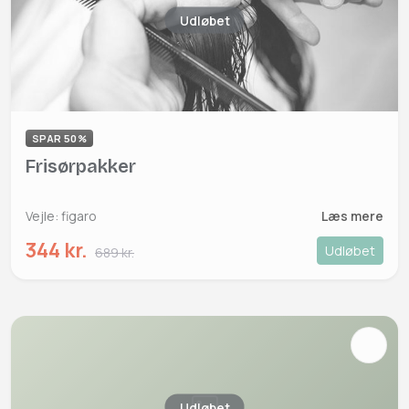
Udløbet
SPAR 50%
Frisørpakker
Vejle: figaro
Læs mere
344 kr.
Udløbet
689 kr.
Udløbet