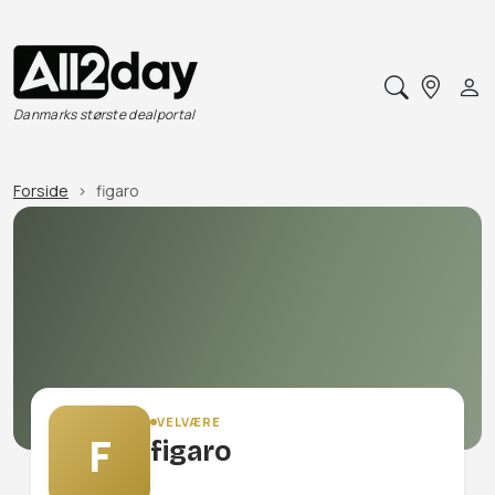
Danmarks største dealportal
Forside
figaro
VELVÆRE
F
figaro