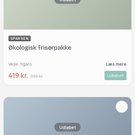
SPAR 50%
Økologisk frisørpakke
Vejle: figaro
Læs mere
419 kr.
Udløbet
838 kr.
Udløbet