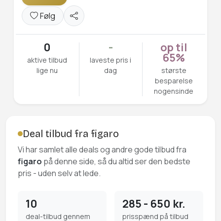
Følg
0
-
op til
65%
aktive tilbud
laveste pris i
lige nu
dag
største
besparelse
nogensinde
Deal tilbud fra figaro
Vi har samlet alle deals og andre gode tilbud fra
figaro
på denne side, så du altid ser den bedste
pris - uden selv at lede.
10
285 - 650 kr.
deal-tilbud gennem
prisspænd på tilbud