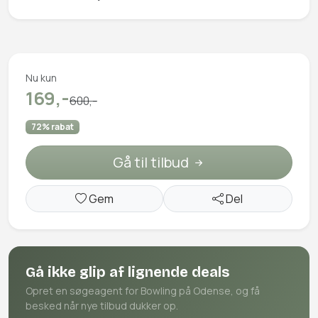
Nu kun
169,-
600,-
72% rabat
Gå til tilbud
Gem
Del
Gå ikke glip af lignende deals
Opret en søgeagent for Bowling på Odense, og få
besked når nye tilbud dukker op.