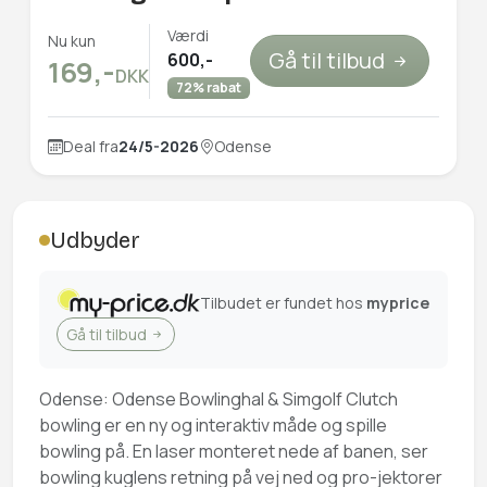
Værdi
Nu kun
Gå til tilbud
600,-
169,-
DKK
72% rabat
Deal fra
24/5-2026
Odense
Udbyder
Tilbudet er fundet hos
myprice
Gå til tilbud
Odense: Odense Bowlinghal & Simgolf Clutch
bowling er en ny og interaktiv måde og spille
bowling på. En laser monteret nede af banen, ser
bowling kuglens retning på vej ned og pro-jektorer