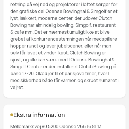
retning på vej ned og projektorer i loftet sørger for
den grafiske del.Odense Bowlinghal & Simgolf er et
lyst, lækkert, moderne center, der udover Clutch
Bowling har almindelig bowling, Simgolf, restaurant
& cafe mm. Det er nærmest umuligt ikke at blive
grebet af konkurrencestemningen når medspillere
hopper rundt og laver jubelscener, eller når man
selv får lavet et vinder-kast. Clutch Bowling er
sjovt, og alle kan være med.I Odense Bowlinghal &
Simgolf Center er der installeret Clutch Bowling på
bane 17-20. Glæd jer til et par sjove timer, hvor I
med sikkerhed både får varmen og skruet humøret i
vejret.
Ekstra information
Møllemarksvej 80 5200 Odense V66 16 81 13