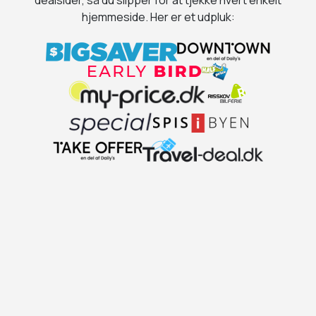
dealsider, så du slipper for at tjekke hvert enkelt
hjemmeside. Her er et udpluk: