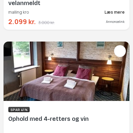
velanmeldt
malling kro
Læs mere
2.099 kr.
3.000 kr.
Annoncelink
SPAR 41%
Ophold med 4-retters og vin