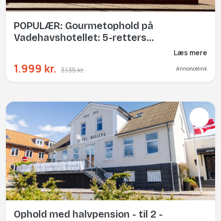
POPULÆR: Gourmetophold på
Vadehavshotellet: 5-retters
gourmetmenu inkl. vinmenu
Læs mere
1.999 kr.
3.135 kr.
Annoncelink
Ophold med halvpension - til 2 -