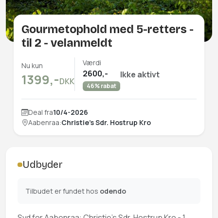
Gourmetophold med 5-retters -
til 2 - velanmeldt
Værdi
Nu kun
2600,-
Ikke aktivt
1399,-
DKK
46% rabat
Deal fra
10/4-2026
Aabenraa:
Christie's Sdr. Hostrup Kro
Udbyder
Tilbudet er fundet hos
odendo
Syd for Aabenraa: Christie's Sdr. Hostrup Kro - 1