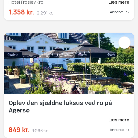
Hotel Frøslev Kro
Læs mere
1.358 kr.
2.291 kr.
Annoncelink
Oplev den sjældne luksus ved ro på
Agersø
Læs mere
849 kr.
1.293 kr.
Annoncelink