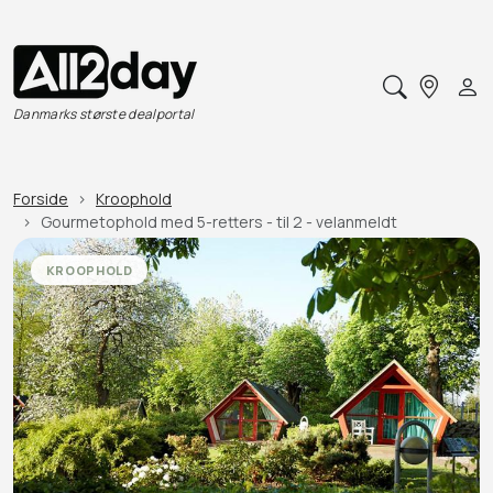
Danmarks største dealportal
Forside
Kroophold
Gourmetophold med 5-retters - til 2 - velanmeldt
KROOPHOLD