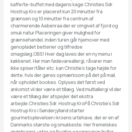
kaffe/te-buffet med dagens kage.Christies Sdr.
Hostrup Kro er placeret kun 20 minutter fra
grænsen og 10 minutter fra centrum af
charmerende Aabenraa der er omgivet af fjord og
smuk natur.Placeringen giver mulighed for
grænsehandel, inden turen går hjemover med
genopladet betterier og tilfredse
smagsløg.OBS! Hver dag laves der en ny menu i
køkkenet. Har man fødevareallergi, råvarer man
ikke spiser/tåler etc. kan Christie’s tage højde for
dette, hvis der gøres opmærksom på det på mail,
når opholdet bookes. Oplyses det først ved
ankomst vil der være et tillæg. Ved multiallergi vil der
være et tillæg der afspejler det ekstra
arbejde.Christies Sdr. Hostrup KroPå Christie’s Sdr.
Hostrup Kro i Sønderjylland starter
gourmetoplevelsen i kroens urtehave, der er en af
Danmarks største og smukkeste. Her fremelskes
grøntsager, urter og frugter og røgovnen tryller