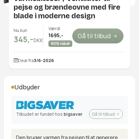
pejse og brændeovne med fire
blade i moderne design
Værdi
Nu kun
Gå til tilbud
1695,-
345,-
DKK
80% rabat
Deal fra
3/6-2026
Udbyder
Tilbudet er fundet hos
bigsaver
Gå til tilbud
Den bruger varmen fra pejsen til at generere