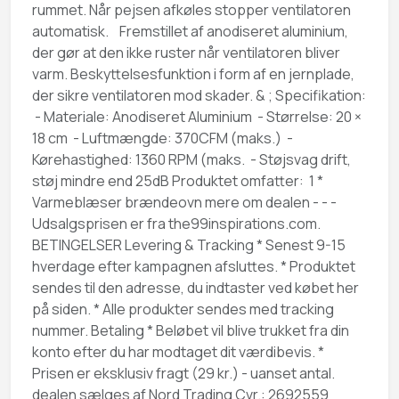
rummet. Når pejsen afkøles stopper ventilatoren
automatisk. Fremstillet af anodiseret aluminium,
der gør at den ikke ruster når ventilatoren bliver
varm. Beskyttelsesfunktion i form af en jernplade,
der sikre ventilatoren mod skader. & ; Specifikation:
- Materiale: Anodiseret Aluminium - Størrelse: 20 ×
18 cm - Luftmængde: 370CFM (maks.) -
Kørehastighed: 1360 RPM (maks. - Støjsvag drift,
støj mindre end 25dB Produktet omfatter: 1 *
Varmeblæser brændeovn mere om dealen - - -
Udsalgsprisen er fra the99inspirations.com.
BETINGELSER Levering & Tracking * Senest 9-15
hverdage efter kampagnen afsluttes. * Produktet
sendes til den adresse, du indtaster ved købet her
på siden. * Alle produkter sendes med tracking
nummer. Betaling * Beløbet vil blive trukket fra din
konto efter du har modtaget dit værdibevis. *
Prisen er eksklusiv fragt (29 kr.) - uanset antal.
dealen sælges af Nord Trading Cvr.: 2692559