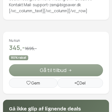
Kontakt Mail:
support-zen@bigsaver.dk
[/vc_column_text][/vc_column][/vc_row]
Nu kun
345,-
1695,-
80% rabat
Gå til tilbud
Gem
Del
Gå ikke glip af lignende deals