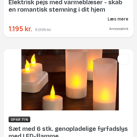
Elektrisk pejs med varmeblæser - skab
en romantisk stemning i dit hjem
Læs mere
1.195 kr.
3.095 kr.
Annoncelink
SPAR 71%
Sæt med 6 stk. genopladelige fyrfadslys
med LED-flamme