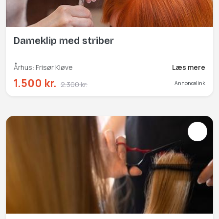
Dameklip med striber
Århus: Frisør Kløve
Læs mere
1.500 kr.
2.300 kr.
Annoncelink