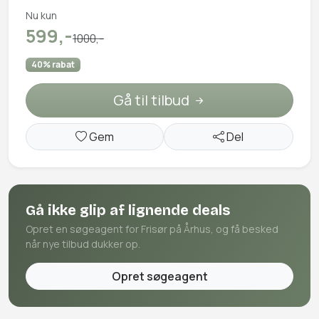
Nu kun
599,-
1000,-
40% rabat
Gå til tilbud
Gem
Del
Gå ikke glip af lignende deals
Opret en søgeagent for Frisør på Århus, og få besked
når nye tilbud dukker op.
Opret søgeagent