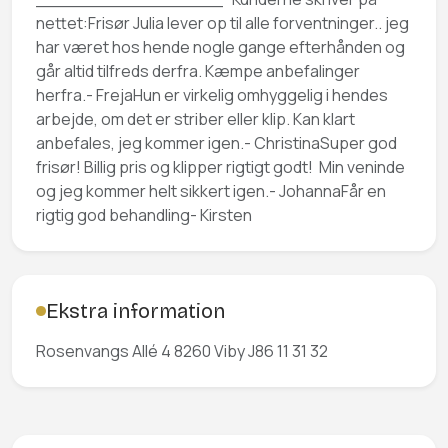
nettet:Frisør Julia lever op til alle forventninger.. jeg
har været hos hende nogle gange efterhånden og
går altid tilfreds derfra. Kæmpe anbefalinger
herfra.- FrejaHun er virkelig omhyggelig i hendes
arbejde, om det er striber eller klip. Kan klart
anbefales, jeg kommer igen.- ChristinaSuper god
frisør! Billig pris og klipper rigtigt godt! Min veninde
og jeg kommer helt sikkert igen.- JohannaFår en
rigtig god behandling- Kirsten
Ekstra information
Rosenvangs Allé 4 8260 Viby J86 11 31 32