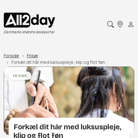
Danmarks største dealportal
Forside
Frisør
Forkæl dit hår med luksuspleje, klip og flot føn
FRISØR
Forkæl dit hår med luksuspleje,
klip og flot føn