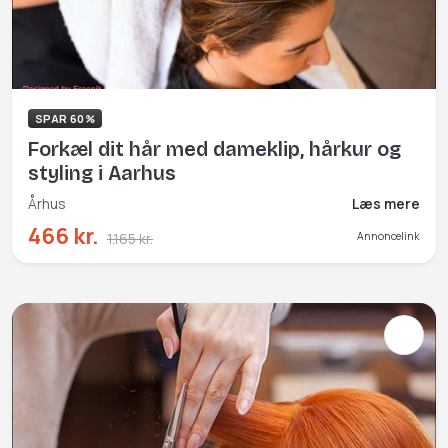
SPAR 60%
Forkæl dit hår med dameklip, hårkur og
styling i Aarhus
Århus
Læs mere
466 kr.
1.165 kr.
Annoncelink