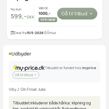
Værdi
Nu kun
Gå til tilbud
1000,-
599,-
DKK
40% rabat
Deal fra
15/5-2026
Århus
Udbyder
Tilbudet er fundet hos
myprice
Gå til tilbud
Viby J: Din Frisør Julia
Tilbuddet inkluderer både hårkur, klipning og
føn, perfekt til velplejet hår. Behandlingen