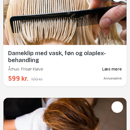
Dameklip med vask, føn og olaplex-
behandling
Århus: Frisør Kløve
Læs mere
599 kr.
100 kr.
Annoncelink