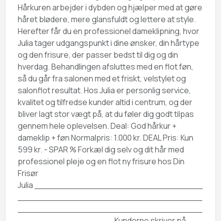
Hårkuren arbejder i dybden og hjælper med at gøre
håret blødere, mere glansfuldt og lettere at style.
Herefter får du en professionel dameklipning, hvor
Julia tager udgangspunkt i dine ønsker, din hårtype
og den frisure, der passer bedst til dig og din
hverdag. Behandlingen afsluttes med en flot føn,
så du går fra salonen med et friskt, velstylet og
salonflot resultat. Hos Julia er personlig service,
kvalitet og tilfredse kunder altid i centrum, og der
bliver lagt stor vægt på, at du føler dig godt tilpas
gennem hele oplevelsen. Deal: God hårkur +
dameklip + føn Normalpris: 1.000 kr. DEAL Pris: Kun
599 kr. - SPAR % Forkæl dig selv og dit hår med
professionel pleje og en flot ny frisure hos Din
Frisør
Julia _______________________________
__________________________________
__________________________________
_________________ Kunderne skriver på