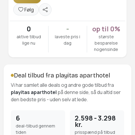
Følg
0
-
op til 0%
aktive tilbud
laveste pris i
største
lige nu
dag
besparelse
nogensinde
Deal tilbud fra playitas aparthotel
Vi har samlet alle deals og andre gode tilbud fra
playitas aparthotel
på denne side, så du altid ser
den bedste pris - uden selv at lede.
6
2.598 - 3.298
kr.
deal-tilbud gennem
tiden
prisspænd på tilbud