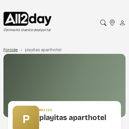
Danmarks største dealportal
Forside
playitas aparthotel
REJSE
P
playitas aparthotel