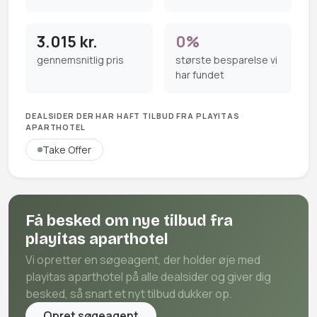
3.015 kr.
0%
gennemsnitlig pris
største besparelse vi
har fundet
DEALSIDER DER HAR HAFT TILBUD FRA PLAYITAS
APARTHOTEL
Take Offer
Få besked om nye tilbud fra
playitas aparthotel
Vi opretter en søgeagent, der holder øje med
playitas aparthotel på alle dealsider og giver dig
besked, så snart et nyt tilbud dukker op.
Opret søgeagent