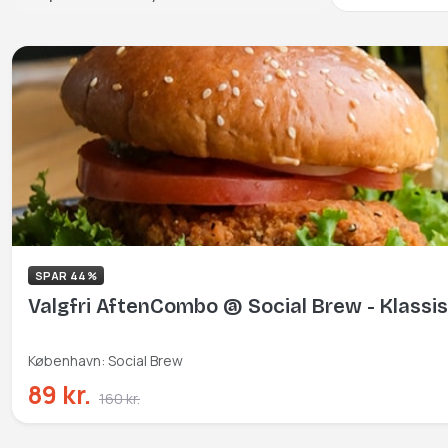
SPAR 44%
Valgfri AftenCombo @ Social Brew - Klassi
København: Social Brew
89 kr.
160 kr.