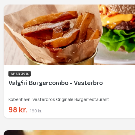
SPAR 39%
Valgfri Burgercombo - Vesterbro
København: Vesterbros Originale Burgerrestaurant
98 kr.
160 kr.