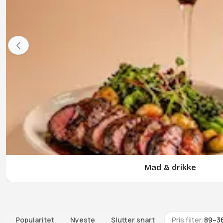
Mad & drikke
Popularitet
Nyeste
Slutter snart
Pris filter:
89
–
3