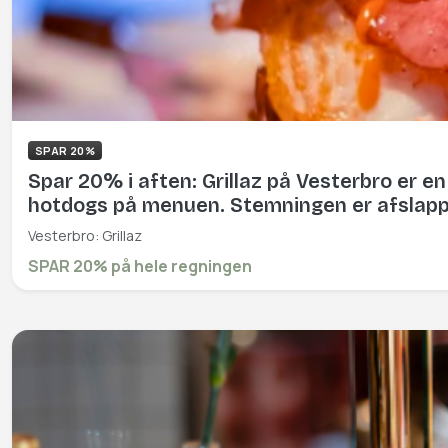
SPAR 20%
Spar 20% i aften: Grillaz på Vesterbro er e
hotdogs på menuen. Stemningen er afslappe
saftig og lidt syndig bid mad. Book hér og f
Vesterbro: Grillaz
SPAR 20% på hele regningen