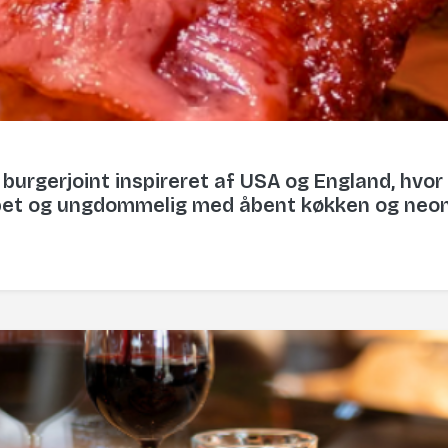
n burgerjoint inspireret af USA og England, hv
t og ungdommelig med åbent køkken og neondet
å rabat på hele regningen!