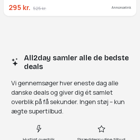
295 kr.
525 kr.
Annoncelink
All2day samler alle de bedste
deals
Vi gennemsøger
hver eneste dag
alle
danske deals og giver dig
ét samlet
overblik på få sekunder.
Ingen støj – kun
ægte supertilbud.
Hurtigt overblik
Skræddersy dine tilbud