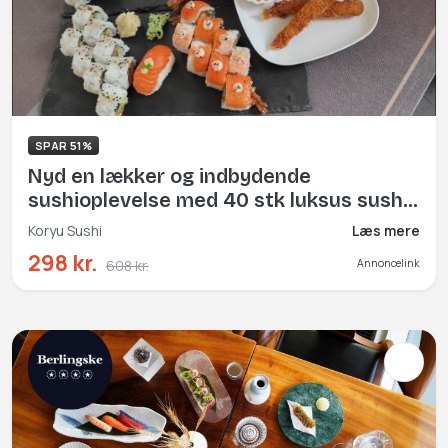
SPAR 51%
Nyd en lækker og indbydende
sushioplevelse med 40 stk luksus sushi
inkl. sprøde forretter
Koryu Sushi
Læs mere
298 kr.
608 kr.
Annoncelink