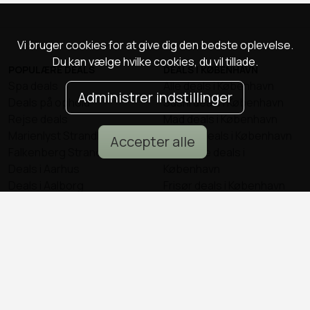
Vi bruger cookies for at give dig den bedste oplevelse.
Du kan vælge hvilke cookies, du vil tillade.
POPULÆRE DEALS
DEALS I KØBENHAVN
Spa deals
Alle deals i København
Administrer indstillinger
Deals på ophold
Sushi deals i København
Rejse deals
Mad deals i København
Marienlyst Strandhotel deal
Brunch deals i København
Accepter alle
Falkenberg Strandbad deal
Massage deals i
Deals i Aarhus
København
Deals i Aalborg
Frisør deals i København
Deals i Nordsjælland
Deals i Malmø
© all2day.dk 2026