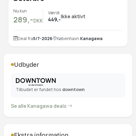
Nu kun
Værdi
Ikke aktivt
289,-
449,-
DKK
Deal fra
5/7-2026
København:
Kanagawa
Udbyder
Tilbudet er fundet hos
downtown
Se alle Kanagawa deals
Ekstra information