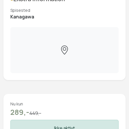
Spisested
Kanagawa
Nu kun
289,-
449,-
Ikke aktivt