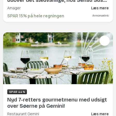
og Izakaya, som mener at den vigtigste
Amager
Læs mere
opgave er, at få dig til at føle dig
SPAR 15% på hele regningen
Annoncelink
velkommen, når du besøger
restauranten i Ørestad. Book hér og få
rabat på hele regningen!
SPAR 44%
Nyd 7-retters gourmetmenu med udsigt
over Søerne på Gemini!
Restaurant Gemini
Læs mere