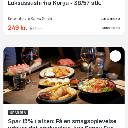
Luksussushi fra Koryu - 38/57 stk.
København: Koryu Sushi
Læs mere
249 kr.
574 kr.
Annoncelink
SPAR 15%
Spar 15% i aften: Få en smagsoplevelse
udover det sædvanlige, hos Sensu Sushi